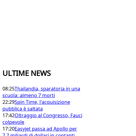
ULTIME NEWS
08:25
Thailandia, sparatoria in una
scuola: almeno 7 morti
22:29
Spin Time, l'acquisizione
pubblica è saltata
17:42
Oltraggio al Congresso, Fauci
colpevole
17:20
Easyjet passa ad Apollo per
7,7 miliardi di dollari in contanti