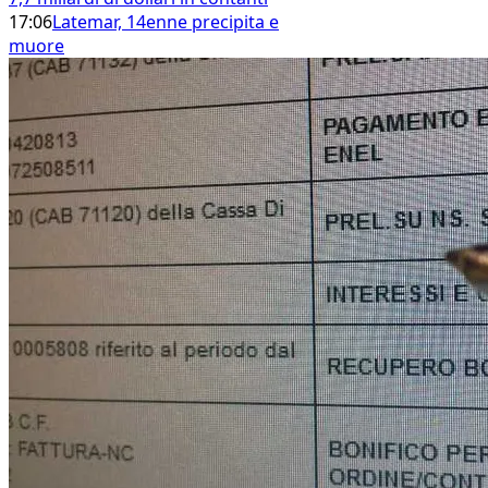
17:06
Latemar, 14enne precipita e
muore