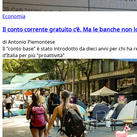
Economia
Il conto corrente gratuito c’è. Ma le banche non l
di
Antonio Piemontese
Il “conto base” è stato introdotto da dieci anni per chi ha
d’Italia per più “proattività”