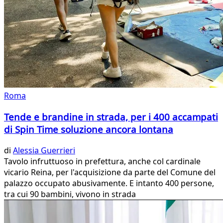
Roma
Tende e brandine in strada, per i 400 accampati
di Spin Time soluzione ancora lontana
di
Alessia Guerrieri
Tavolo infruttuoso in prefettura, anche col cardinale
vicario Reina, per l'acquisizione da parte del Comune del
palazzo occupato abusivamente. E intanto 400 persone,
tra cui 90 bambini, vivono in strada